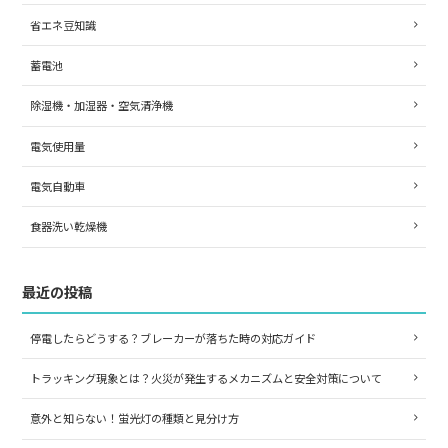
省エネ豆知識
蓄電池
除湿機・加湿器・空気清浄機
電気使用量
電気自動車
食器洗い乾燥機
最近の投稿
停電したらどうする？ブレーカーが落ちた時の対応ガイド
トラッキング現象とは？火災が発生するメカニズムと安全対策について
意外と知らない！蛍光灯の種類と見分け方