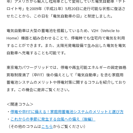
年）アメリカから輸入し社用車として愛用していた電気自動車「デト
ロイト号」を
2009
年（平成
21
年）
5
月
20
日に走行可能な状態に復活さ
せたことから、この日を「電気自動車の日」と制定しました。
電気自動車は大型の蓄電池を搭載しているため、
V2H
（
Vehicle to
Home
）機器と組み合わせることで、停電時でも住宅内で電気を利用
することができます。また、太陽光発電設備で生み出した電気を電気
自動車へ充電することも可能です。
東京電力パワーグリッドでは、停電や再生可能エネルギーの固定価格
買取制度満了（卒
FIT
）後の備えとして「電気自動車」を含む家庭用
蓄電池システムのメリットや停電対策に関するコラムを紹介しており
ます。この機会に是非ご覧ください。
＜関連コラム＞
・
停電や卒FITに備える！家庭用蓄電池システムのメリットと選び方
・
これからの季節に発生する台風への備え（後編）
（その他のコラムは
こちら
からご覧ください）