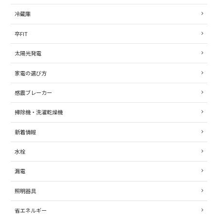
冷蔵庫
卒FIT
太陽光発電
家電の選び方
感震ブレーカー
掃除機・洗濯乾燥機
新着情報
水栓
漏電
照明器具
省エネルギー